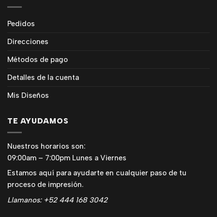
Pedidos
Direcciones
Métodos de pago
Detalles de la cuenta
Mis Diseños
ETIQUETAS
TE AYUDAMOS
Etiquetas adaptadas a cualquier diseño, recortadas con
precisión en la forma deseada, ideales para destacar tu
Nuestros horarios son:
marca con un toque único y profesional
09:00am – 7:00pm Lunes a Viernes
Estamos aquí para ayudarte en cualquier paso de tu
proceso de impresión.
Llamanos: +52 444 168 3042