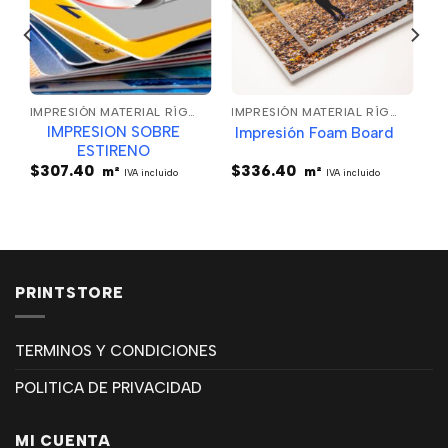
IMPRESIÓN MATERIAL RÍGIDO
IMPRESIÓN MATERIAL RÍGIDO
IMPRESION SOBRE
Impresión Foam Board
ESTIRENO
$
307.40
$
336.40
m²
m²
IVA incluido
IVA incluido
PRINTSTORE
TERMINOS Y CONDICIONES
POLITICA DE PRIVACIDAD
MI CUENTA