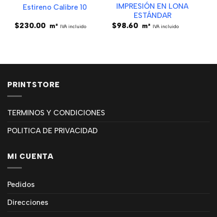
IMPRESIÓN EN LONA
Estireno Calibre 10
ESTÁNDAR
$
230.00
$
98.60
m²
m²
IVA incluido
IVA incluido
PRINTSTORE
TERMINOS Y CONDICIONES
POLITICA DE PRIVACIDAD
MI CUENTA
Pedidos
Direcciones