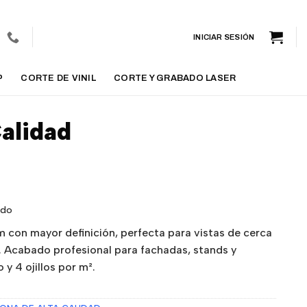
INICIAR SESIÓN
P
CORTE DE VINIL
CORTE Y GRABADO LASER
alidad
ido
 con mayor definición, perfecta para vistas de cerca
. Acabado profesional para fachadas, stands y
 y 4 ojillos por m².