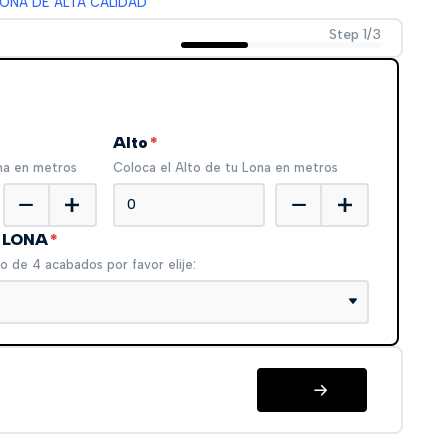
LONA DE ALTA CALIDAD
Step 1/3
Alto
*
na en metros
Coloca el Alto de tu Lona en metros
e LONA
*
o de 4 acabados por favor elije: