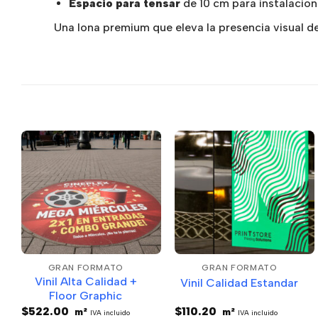
Espacio para tensar
de 10 cm para instalacione
Una lona premium que eleva la presencia visual d
GRAN FORMATO
GRAN FORMATO
Vinil Alta Calidad +
Vinil Calidad Estandar
Floor Graphic
$
522.00
$
110.20
m²
m²
IVA incluido
IVA incluido