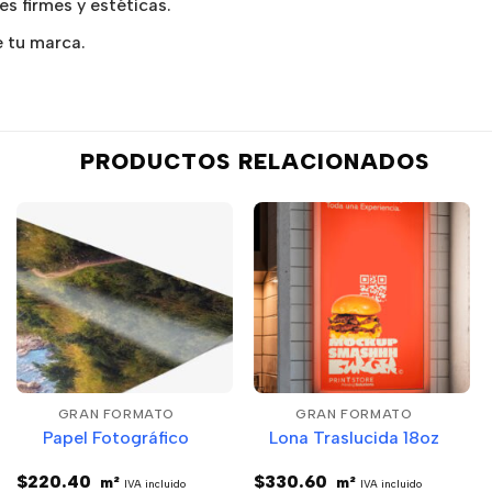
s firmes y estéticas.
e tu marca.
PRODUCTOS RELACIONADOS
GRAN FORMATO
GRAN FORMATO
Papel Fotográfico
Lona Traslucida 18oz
$
220.40
$
330.60
m²
m²
IVA incluido
IVA incluido