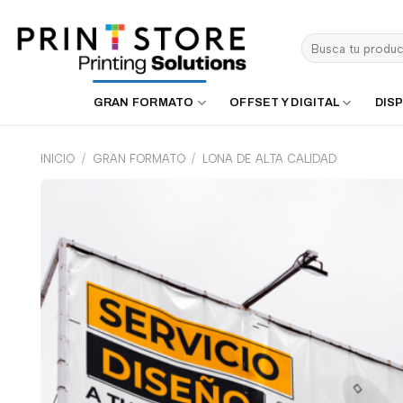
Saltar
al
Buscar
contenido
por:
GRAN FORMATO
OFFSET Y DIGITAL
DISP
INICIO
/
GRAN FORMATO
/
LONA DE ALTA CALIDAD