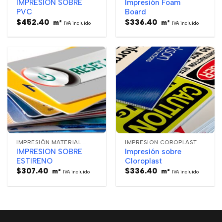
IMPRESION SOBRE
Impresión Foam
PVC
Board
$
452.40
$
336.40
m²
m²
IVA incluido
IVA incluido
IMPRESIÓN MATERIAL RÍGIDO
IMPRESION COROPLAST
IMPRESION SOBRE
Impresión sobre
ESTIRENO
Cloroplast
$
307.40
$
336.40
m²
m²
IVA incluido
IVA incluido