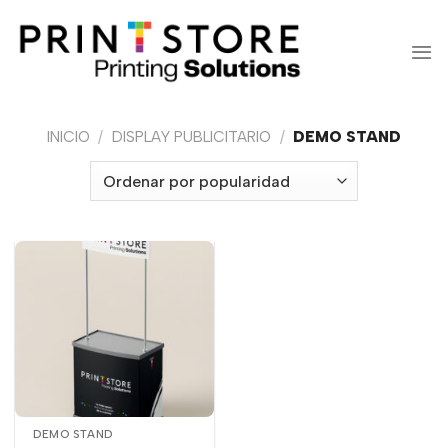
Saltar
al
contenido
INICIO
/
DISPLAY PUBLICITARIO
/
DEMO STAND
DEMO STAND