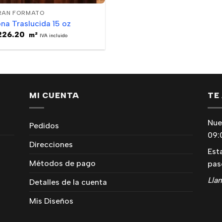
RAN FORMATO
na Traslucida 15 oz
226.20
m²
IVA incluido
MI CUENTA
TE
Nue
Pedidos
09:
Direcciones
Est
Métodos de pago
pas
Lla
Detalles de la cuenta
Mis Diseños