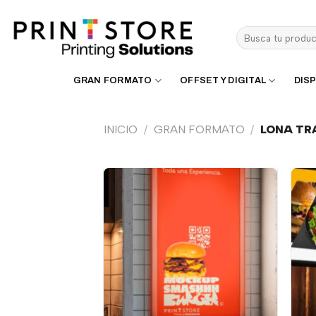
Saltar
al
Buscar
contenido
por:
GRAN FORMATO
OFFSET Y DIGITAL
DISP
INICIO
/
GRAN FORMATO
/
LONA TR