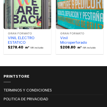
GRAN FORMATO
GRAN FORMATO
VINIL ELECTRO
Vinil
ESTATICO
Microperforado
$
278.40
$
208.80
m²
m²
IVA incluido
IVA incluido
PRINTSTORE
TERMINOS Y CONDICIONES
POLITICA DE PRIVACIDAD