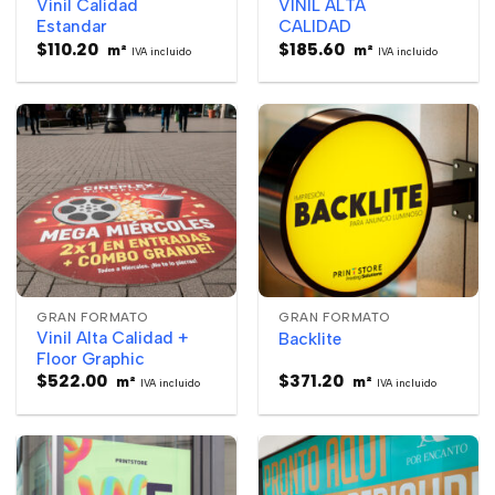
Vinil Calidad
VINIL ALTA
Estandar
CALIDAD
$
110.20
$
185.60
m²
m²
IVA incluido
IVA incluido
GRAN FORMATO
GRAN FORMATO
Vinil Alta Calidad +
Backlite
Floor Graphic
$
522.00
$
371.20
m²
m²
IVA incluido
IVA incluido