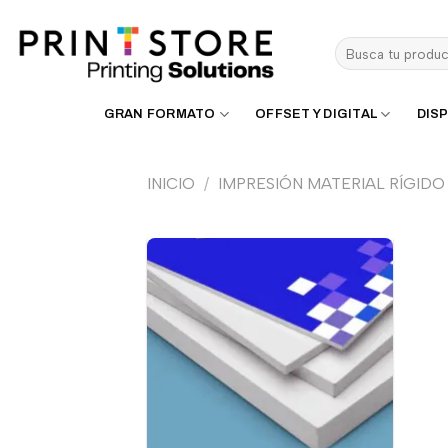
Saltar
al
Buscar
contenido
por:
GRAN FORMATO
OFFSET Y DIGITAL
DISP
INICIO
/
IMPRESIÓN MATERIAL RÍGIDO