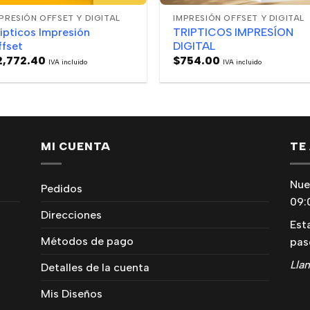
PRESIÓN OFFSET Y DIGITAL
IMPRESIÓN OFFSET Y DIGITAL
ipticos Impresión
TRIPTICOS IMPRESÍON
ffset
DIGITAL
2,772.40
$
754.00
IVA incluido
IVA incluido
MI CUENTA
TE
Nue
Pedidos
09:
Direcciones
Est
Métodos de pago
pas
Lla
Detalles de la cuenta
Mis Diseños