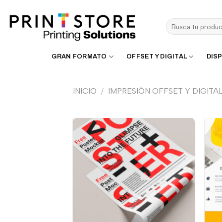
Saltar
al
Buscar
contenido
por:
GRAN FORMATO
OFFSET Y DIGITAL
DISP
INICIO
/
IMPRESIÓN OFFSET Y DIGITA