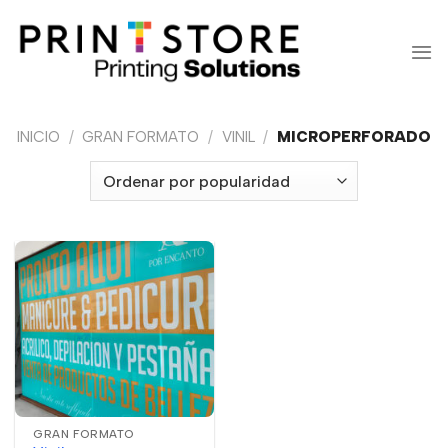
Saltar
al
contenido
INICIO
/
GRAN FORMATO
/
VINIL
/
MICROPERFORADO
GRAN FORMATO